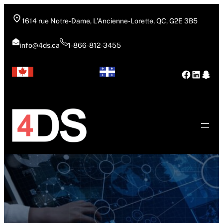
Aller
au
1614 rue Notre-Dame, L’Ancienne-Lorette, QC, G2E 3B5
contenu
info@4ds.ca
1-866-812-3455
Facebo
Linke
Sna