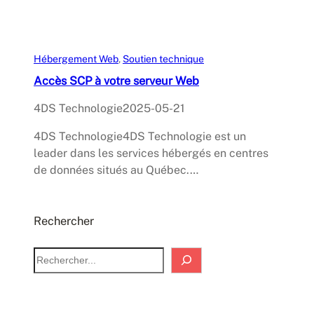
Hébergement Web
, 
Soutien technique
Accès SCP à votre serveur Web
4DS Technologie
2025-05-21
4DS Technologie4DS Technologie est un
leader dans les services hébergés en centres
de données situés au Québec.…
Rechercher
S
e
a
r