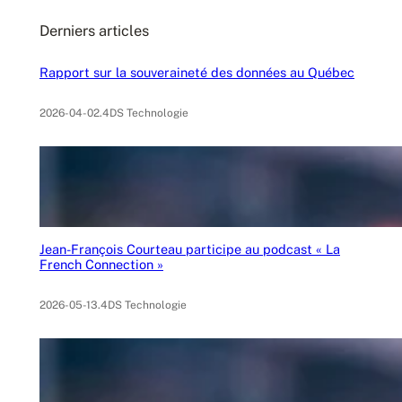
c
Derniers articles
h
Rapport sur la souveraineté des données au Québec
2026-04-02
.
4DS Technologie
Jean-François Courteau participe au podcast « La
French Connection »
2026-05-13
.
4DS Technologie