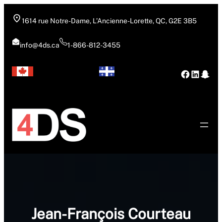
Aller
au
1614 rue Notre-Dame, L’Ancienne-Lorette, QC, G2E 3B5
contenu
info@4ds.ca
1-866-812-3455
Facebo
Linke
Sna
Jean-François Courteau