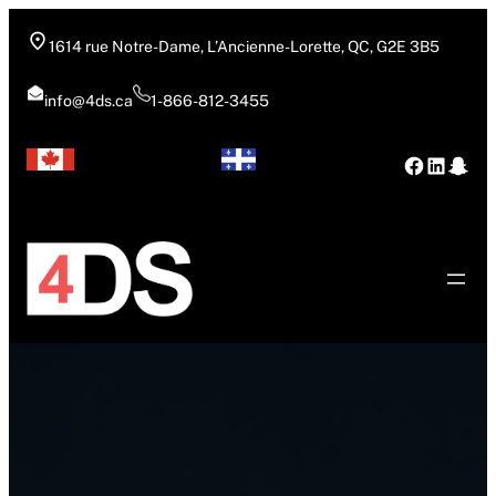
Aller
au
1614 rue Notre-Dame, L’Ancienne-Lorette, QC, G2E 3B5
contenu
info@4ds.ca
1-866-812-3455
Facebo
Linke
Sna